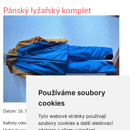
Pánský lyžařský komplet
Používáme soubory
cookies
Datum:
16. 11. 2023
Tyto webové stránky používají
soubory cookies a další sledovací
Kalhoty celorozepínací (přes kombinézu) velikost 2XL, bunda XL.