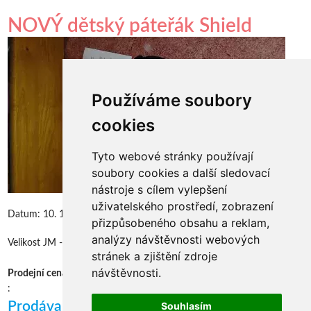
NOVÝ dětský páteřák Shield
Používáme soubory
cookies
Tyto webové stránky používají
soubory cookies a další sledovací
nástroje s cílem vylepšení
uživatelského prostředí, zobrazení
Datum:
10. 11. 2025
přizpůsobeného obsahu a reklam,
analýzy návštěvnosti webových
Velikost JM - na 140cm
stránek a zjištění zdroje
návštěvnosti.
800 Kč
Prodejní cena
:
:
Prodávající
Souhlasím