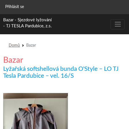
Menu uživatelského účtu
Přihlásit se
Bazar - Sjezdové lyžování
- TJ TESLA Pardubice, z.s.
Drobečková navigace
Domů
Bazar
Bazar
Lyžařská softshellová bunda O'Style – LO TJ
Tesla Pardubice – vel. 16/S