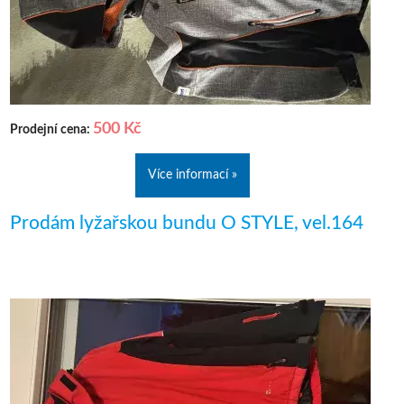
500 Kč
Prodejní cena:
Více informací »
Prodám lyžařskou bundu O STYLE, vel.164