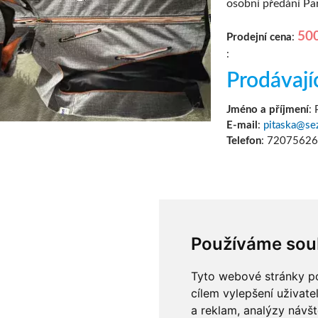
osobní předání Pa
50
Prodejní cena
:
:
Prodávají
Jméno a příjmení
:
E-mail
:
pitaska@se
Telefon
: 7207562
Používáme sou
Tyto webové stránky pou
cílem vylepšení uživat
a reklam, analýzy návšt