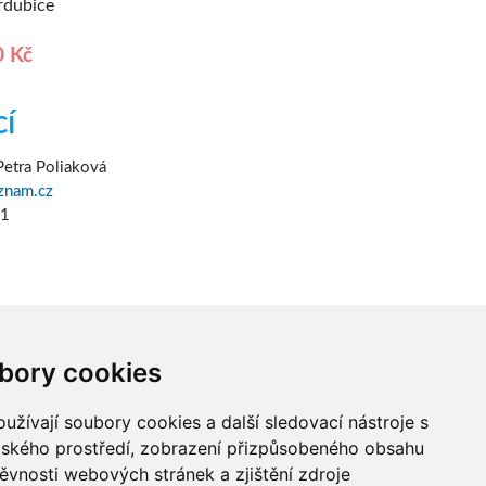
rdubice
0 Kč
cí
 Petra Poliaková
znam.cz
61
bory cookies
žívají soubory cookies a další sledovací nástroje s
elského prostředí, zobrazení přizpůsobeného obsahu
ěvnosti webových stránek a zjištění zdroje