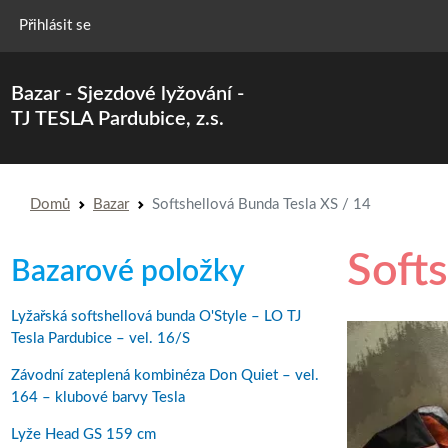
Menu uživatelského účtu
Přihlásit se
Bazar - Sjezdové lyžování -
TJ TESLA Pardubice, z.s.
Drobečková navigace
Domů
Bazar
Softshellová Bunda Tesla XS / 14
Soft
Bazarové položky
Lyžařská softshellová bunda O'Style – LO TJ
Tesla Pardubice – vel. 16/S
Závodní zateplená kombinéza Don Quiet – vel.
164 – klubové barvy Tesla
Lyže Head GS 159 cm